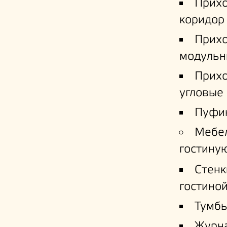
Прих
коридор
Прих
модульн
Прих
угловые
Пуфи
Мебе
гостину
Стенк
гостино
Тумб
Журн