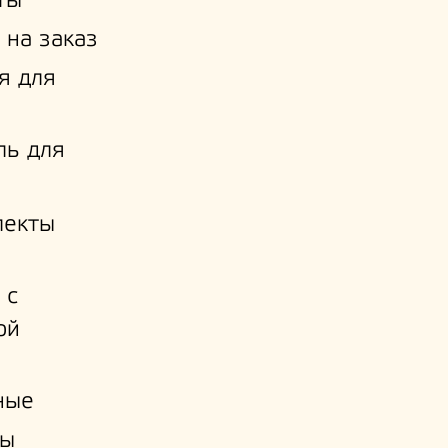
ты
 на заказ
я для
ль для
лекты
 с
ой
и
ные
ы