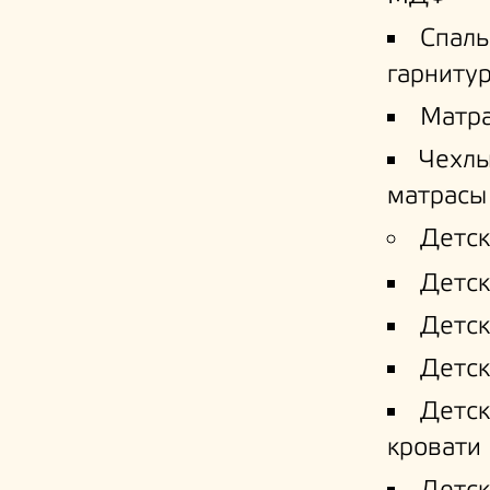
Спал
гарниту
Матр
Чехлы
матрасы
Детск
Детск
Детск
Детск
Детс
кровати