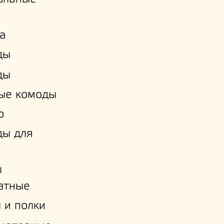
а
ды
ды
ые комоды
о
ды для
ы
атные
 и полки