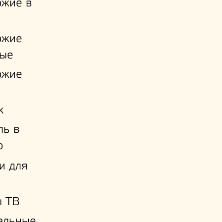
ожие в
ожие
ые
ожие
к
ль в
ю
и для
й
ы ТВ
альные