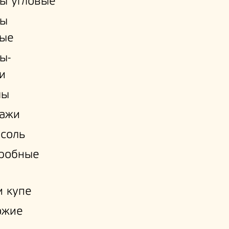
ы угловые
ы
ые
ы-
и
лы
лажи
соль
еробные
 купе
ожие