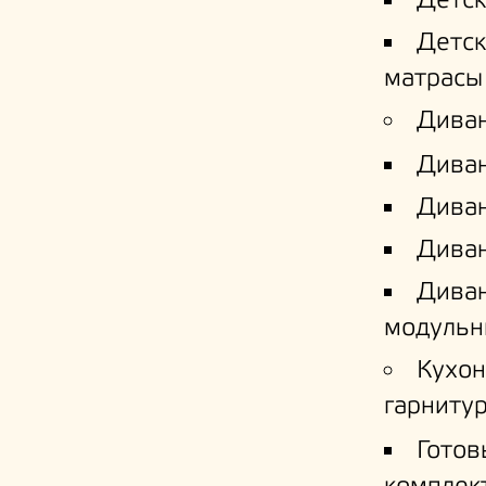
Детс
Детс
матрасы
Дива
Дива
Диван
Диван
Дива
модульн
Кухо
гарниту
Готов