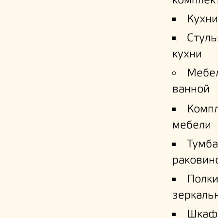
комплек
Кухни
Стуль
кухни
Мебе
ванной
Комп
мебели
Тумба
раковин
Полк
зеркаль
Шкаф