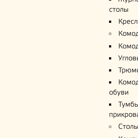
столы
Кресл
Комо
Комо
Углов
Трюм
Комо
обуви
Тумб
прикров
Столы