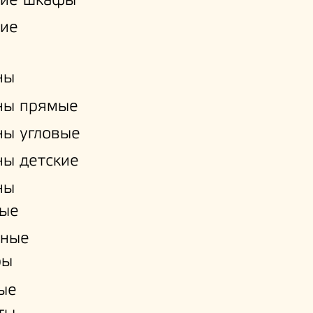
кие шкафы
кие
ны
ны прямые
ы угловые
ы детские
ны
ые
нные
ры
ые