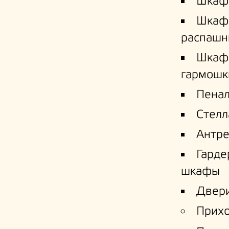
Шкаф
Шкаф
распашн
Шкаф
гармошк
Пена
Стел
Антре
Гард
шкафы
Двери
Прих