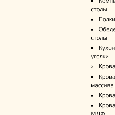
Комп
столы
Полки
Обед
столы
Кухо
уголки
Крова
Крова
массива
Крова
Кров
МДФ