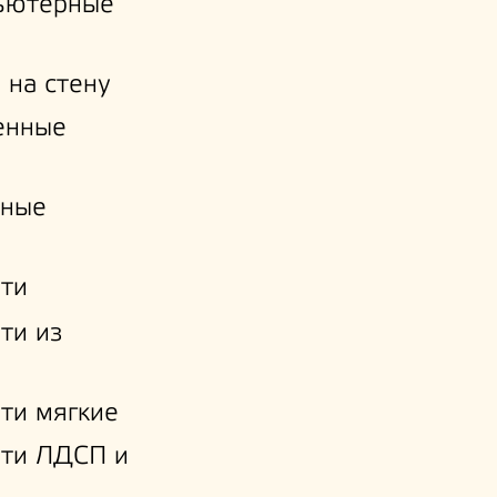
ьютерные
 на стену
енные
нные
ти
ти из
ти мягкие
ати ЛДСП и