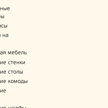
ьные
ры
асы
 на
ая мебель
ие стенки
ие столы
ие комоды
кие